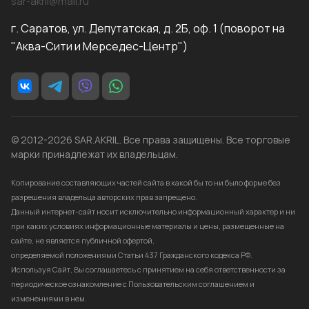
sar-akril@mail.ru
г. Саратов, ул. Депутатская, д. 2Б, оф. 1 (поворот на
"Аква-Сити и Мерседес-Центр")
© 2012-2026 SAR.AKRIL. Все права защищены. Все торговые
марки принадлежат их владельцам.
Копирование составляющих частей сайта в какой бы то ни было форме без
разрешения владельца авторских прав запрещено.
Данный интернет-сайт носит исключительно информационный характер и ни
при каких условиях информационные материалы и цены, размещенные на
сайте, не является публичной офертой,
определяемой положениями Статьи 437 Гражданского кодекса РФ.
Используя Сайт, Вы соглашаетесь с принятием на себя ответственности за
периодическое ознакомление с Пользовательским соглашением и
изменениями в нем.