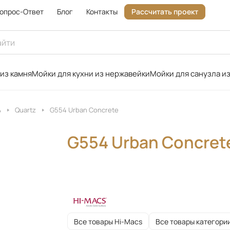
опрос-Ответ
Блог
Контакты
Рассчитать проект
 из камня
Мойки для кухни из нержавейки
Мойки для санузла из
ь
Quartz
G554 Urban Concrete
G554 Urban Concret
Все товары Hi-Macs
Все товары категори