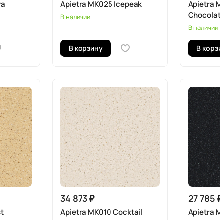
ya
Apietra MK025 Icepeak
Apietra 
Chocola
В наличии
В наличии
В корзину
В корз
34 873 ₽
27 785 
st
Apietra MK010 Cocktail
Apietra 