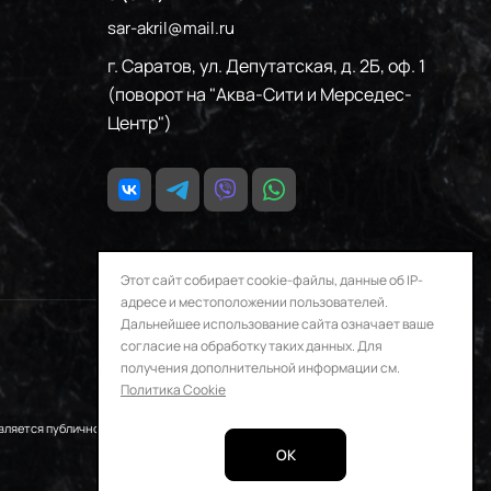
sar-akril@mail.ru
г. Саратов, ул. Депутатская, д. 2Б, оф. 1
(поворот на "Аква-Сити и Мерседес-
Центр")
Этот сайт собирает cookie-файлы, данные об IP-
адресе и местоположении пользователей.
Дальнейшее использование сайта означает ваше
согласие на обработку таких данных. Для
получения дополнительной информации см.
Политика Cookie
Конфиденциальность
вляется публичной офертой,
OK