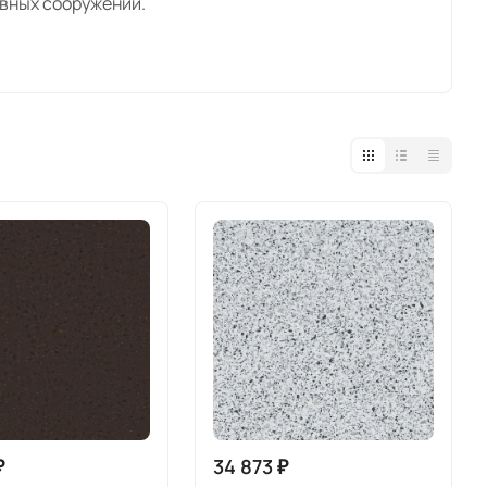
вных сооружений.
он Камня» применяет искусственный камень
ваясь под особенности спроса российских
особную цену на готовое изделие;
реализации готовых решений: подоконников, моек,
цкого производства. Характеристики сырья
₽
34 873 ₽