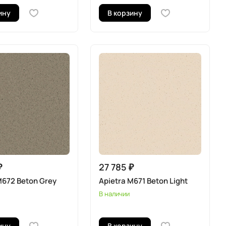
ину
В корзину
₽
27 785 ₽
M672 Beton Grey
Apietra M671 Beton Light
В наличии
ину
В корзину