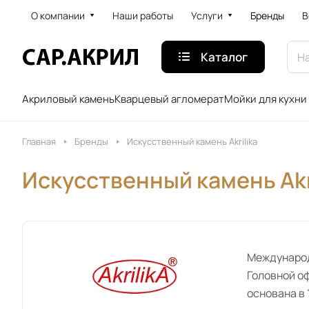
О компании
Наши работы
Услуги
Бренды
В
Каталог
Акриловый камень
Кварцевый агломерат
Мойки для кухни
Главная
Бренды
Искусственный камень Akrilika
Искусственный камень Akr
Международ
Головной о
основана в 