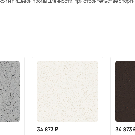
кой и пищевой промышленности, при строительстве спорти
ем лучшее
влении предметов интерьера и мебели дизайн-студия «Сал
ы выбираем этот материал по нескольким причинам:
ент и цветовая палитра регулярно обновляются, подстраи
ей;
ые цены на сырье позволяют устанавливать конкурентосп
енный камень холдинга Акрилика прекрасно подходит для 
теновых панелей, душевых поддонов, столешниц.
производится на высокотехнологичном оборудовании неме
уют высочайшим стандартам качества.
34 873 ₽
34 873 