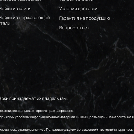
Мойки из камня
Условия доставки
Мойки из нержавеющей
Гарантия на продукцию
стали
Вопрос-ответ
марки принадлежат их владельцам.
зрешения владельца авторских прав запрещено.
ри каких условиях информационные материалы и цены, размещенные на сайте, не я
ериодическое ознакомление с Пользовательским соглашением и изменениями в нем.