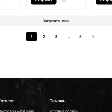
Загрузить еще
1
2
3
...
8
Каталог
Помощь
Листовой материал
Условия оплаты