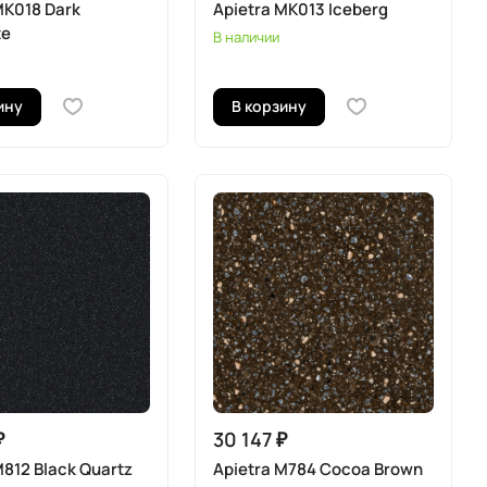
MK018 Dark
Apietra MK013 Iceberg
te
В наличии
ину
В корзину
₽
30 147 ₽
M812 Black Quartz
Apietra M784 Cocoa Brown