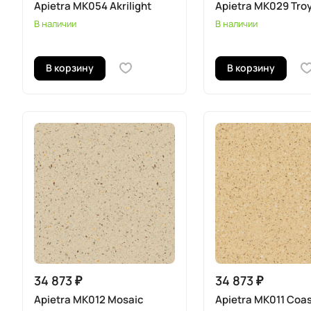
Apietra MK054 Akrilight
Apietra MK029 Tro
В наличии
В наличии
В корзину
В корзину
34 873 ₽
34 873 ₽
Apietra MK012 Mosaic
Apietra MK011 Coa