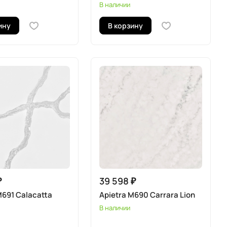
В наличии
ину
В корзину
₽
39 598 ₽
M691 Calacatta
Apietra M690 Carrara Lion
В наличии