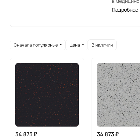
в медицинс
Подробнее
Выбира
При изгото
Сначала популярные
Цена
В наличии
Akrilika. М
ассортим
потребител
приемлем
искусств
раковин, с
Продукция 
соответств
34 873 ₽
34 873 ₽